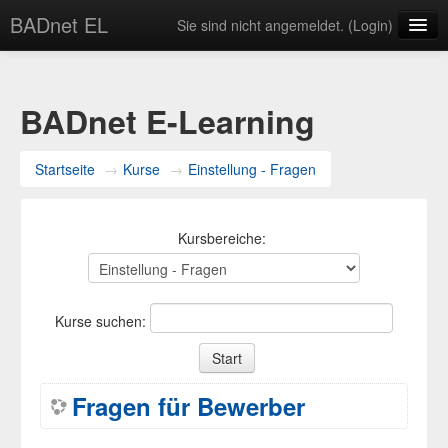
BADnet EL
Sie sind nicht angemeldet. (
Login
)
Deutsch ‎(de)‎
BADnet E-Learning
Startseite
→
Kurse
→
Einstellung - Fragen
Kursbereiche:
Kurse suchen:
Fragen für Bewerber