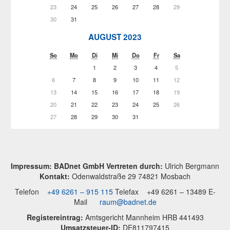
23
24
25
26
27
28
29
30
31
AUGUST 2023
So
Mo
Di
Mi
Do
Fr
Sa
1
2
3
4
5
6
7
8
9
10
11
12
13
14
15
16
17
18
19
20
21
22
23
24
25
26
27
28
29
30
31
Impressum: BADnet GmbH Vertreten durch:
Ulrich Bergmann
Kontakt:
Odenwaldstraße 29 74821 Mosbach
Telefon
+49 6261 – 915 115
Telefax +49 6261 – 13489 E-
Mail
raum@badnet.de
Registereintrag:
Amtsgericht Mannheim HRB 441493
Umsatzsteuer-ID:
DE811797415