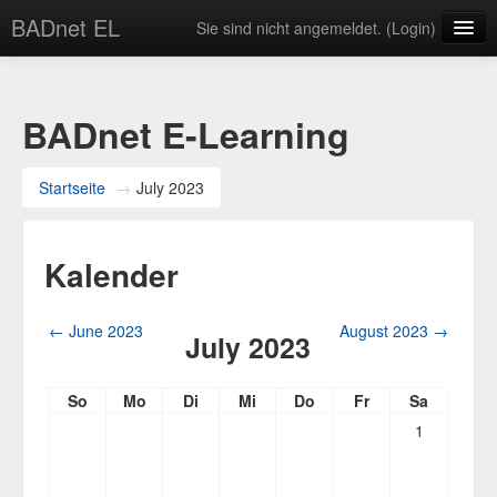
BADnet EL
Sie sind nicht angemeldet. (
Login
)
Deutsch ‎(de)‎
BADnet E-Learning
Startseite
→
July 2023
Kalender
←
June 2023
August 2023
→
July 2023
So
Mo
Di
Mi
Do
Fr
Sa
1